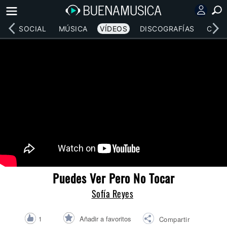
RED SOCIAL
MÚSICA
VÍDEOS
DISCOGRAFÍAS
CONC
Puedes Ver Pero No Tocar
Sofía Reyes
Añadir a favoritos
1
Compartir