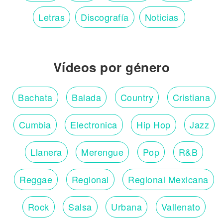
Letras
Discografía
Noticias
Vídeos por género
Bachata
Balada
Country
Cristiana
Cumbia
Electronica
Hip Hop
Jazz
Llanera
Merengue
Pop
R&B
Reggae
Regional
Regional Mexicana
Rock
Salsa
Urbana
Vallenato