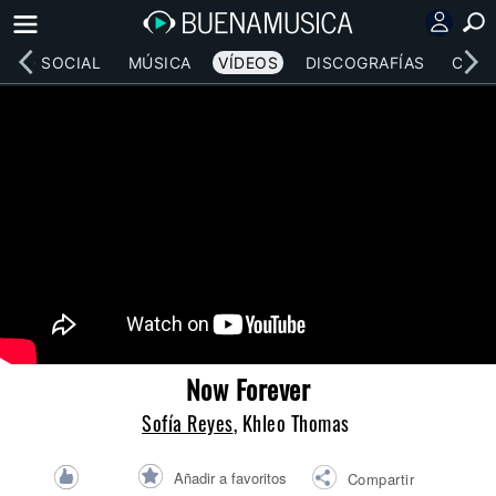
RED SOCIAL
MÚSICA
VÍDEOS
DISCOGRAFÍAS
CONC
Now Forever
Sofía Reyes
, Khleo Thomas
Añadir a favoritos
Compartir