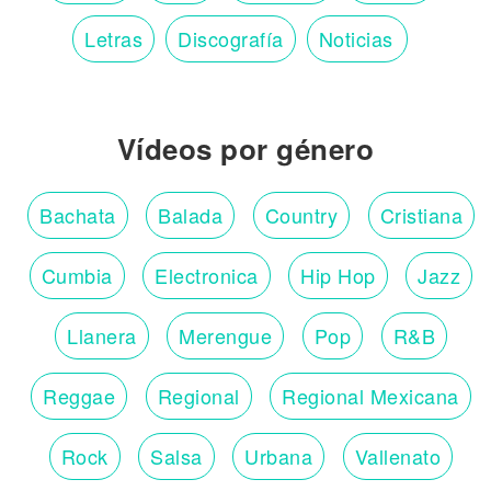
Letras
Discografía
Noticias
Vídeos por género
Bachata
Balada
Country
Cristiana
Cumbia
Electronica
Hip Hop
Jazz
Llanera
Merengue
Pop
R&B
Reggae
Regional
Regional Mexicana
Rock
Salsa
Urbana
Vallenato