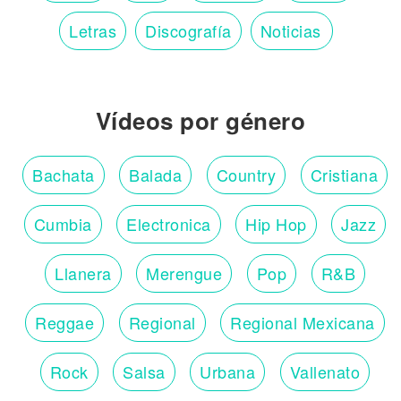
Letras
Discografía
Noticias
Vídeos por género
Bachata
Balada
Country
Cristiana
Cumbia
Electronica
Hip Hop
Jazz
Llanera
Merengue
Pop
R&B
Reggae
Regional
Regional Mexicana
Rock
Salsa
Urbana
Vallenato