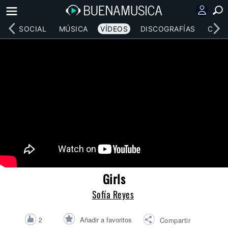
RED SOCIAL
MÚSICA
VÍDEOS
DISCOGRAFÍAS
CONC
Girls
Sofía Reyes
Añadir a favoritos
2
Compartir