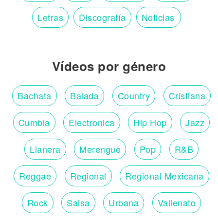
Letras
Discografía
Noticias
Vídeos por género
Bachata
Balada
Country
Cristiana
Cumbia
Electronica
Hip Hop
Jazz
Llanera
Merengue
Pop
R&B
Reggae
Regional
Regional Mexicana
Rock
Salsa
Urbana
Vallenato