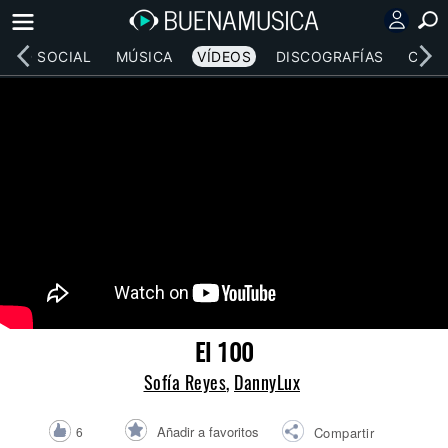
RED SOCIAL
MÚSICA
VÍDEOS
DISCOGRAFÍAS
CONC
El 100
Sofía Reyes
,
DannyLux
Añadir a favoritos
6
Compartir