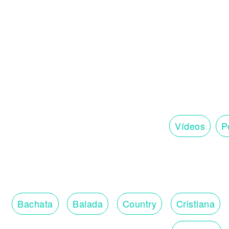
Pa'cá, pa'cá, pa'cá
Baby, échalo
Pa'cá, pa'cá, pa'cá
Ven, baby, échalo (Pa'cá, pa'cá, pa'cá)
Ven, baby, échalo
Ven, baby, échalo
Ven, baby, échalo (Pa'cá, pa'cá, pa'cá)
Ven, baby, échalo
Ven, baby, échalo
Ven, baby, échalo (Pa'cá, pa'cá)
Ven, baby, échalo
Vídeos
Pe
Mami, ten big homes I gonna buy (Eso e'
Yo quiero comerte completa 'e pechubu
Yo quiero llevarte de viaje pa' Dubai (Ho
Y como tú ere freaky quemo contigo un o
Lookin' my neck, howel chain (Hah)
Bachata
Balada
Country
Cristiana
Lookin' my Rolex and the time (Pa' que 
De mala baby, flow de Bonnie and Clyd