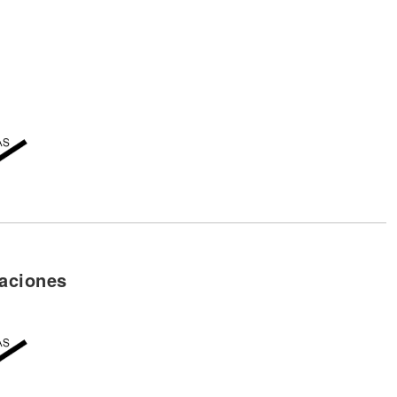
no
)
eh
lá
aciones
llá
a'trás