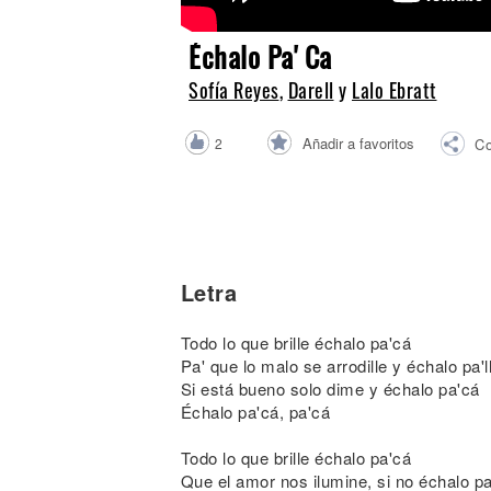
Noticias
Échalo Pa' Ca
Sofía Reyes
,
Darell
y
Lalo Ebratt
Añadir a favoritos
2
Co
Letra
Todo lo que brille échalo pa'cá
Pa' que lo malo se arrodille y échalo pa'l
Si está bueno solo dime y échalo pa'cá
Échalo pa'cá, pa'cá
Todo lo que brille échalo pa'cá
Que el amor nos ilumine, si no échalo pa'