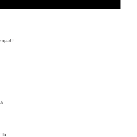
mpartir
lá
llá