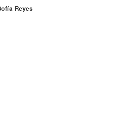
Sofía Reyes
llá
a'trás