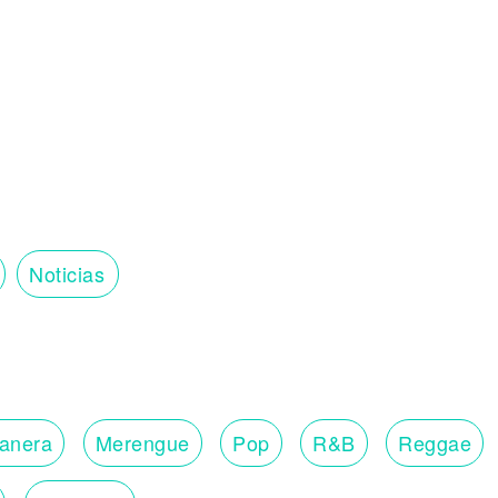
Noticias
lanera
Merengue
Pop
R&B
Reggae