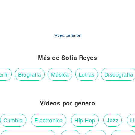
[Reportar Error]
Más de Sofía Reyes
rfil
Biografía
Música
Letras
Discografía
 así)
y (Hah)
h-oh)
Vídeos por género
nce bonsai (Stop that shit)
Cumbia
Electronica
Hip Hop
Jazz
L
sepa')
e (Woh-oh)