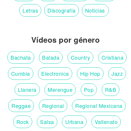
Letras
Discografía
Noticias
Vídeos por género
Bachata
Balada
Country
Cristiana
Cumbia
Electronica
Hip Hop
Jazz
Llanera
Merengue
Pop
R&B
Reggae
Regional
Regional Mexicana
Rock
Salsa
Urbana
Vallenato