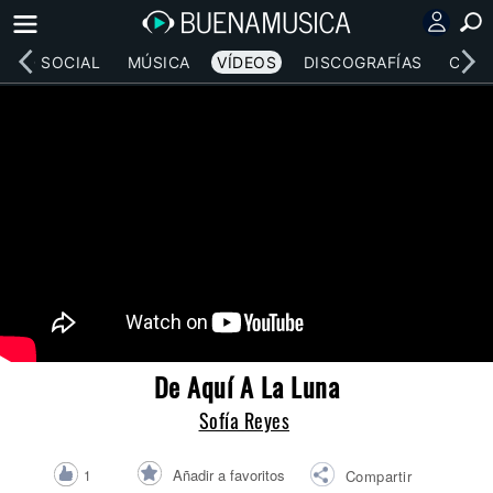
RED SOCIAL
MÚSICA
VÍDEOS
DISCOGRAFÍAS
CONC
De Aquí A La Luna
Sofía Reyes
Añadir a favoritos
1
Compartir