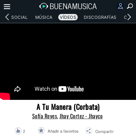
RED SOCIAL
MÚSICA
VÍDEOS
DISCOGRAFÍAS
CONC
A Tu Manera (Corbata)
Sofía Reyes
,
Jhay Cortez - Jhayco
Añadir a favoritos
2
Compartir