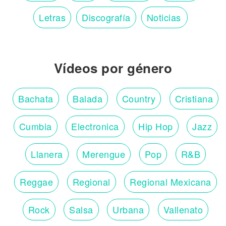
Letras
Discografía
Noticias
Vídeos por género
Bachata
Balada
Country
Cristiana
Cumbia
Electronica
Hip Hop
Jazz
Llanera
Merengue
Pop
R&B
Reggae
Regional
Regional Mexicana
Rock
Salsa
Urbana
Vallenato