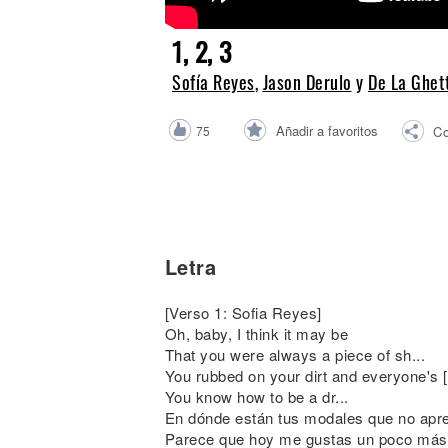
Noticias
1, 2, 3
Sofía Reyes
,
Jason Derulo
y
De La Ghet
Añadir a favoritos
75
Co
Letra
[Verso 1: Sofia Reyes]
Oh, baby, I think it may be
That you were always a piece of sh...
You rubbed on your dirt and everyone's [
You know how to be a dr...
En dónde están tus modales que no apren
Parece que hoy me gustas un poco más