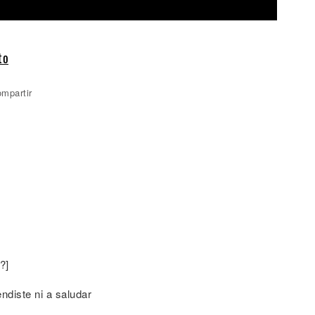
to
mpartir
?]
diste ni a saludar