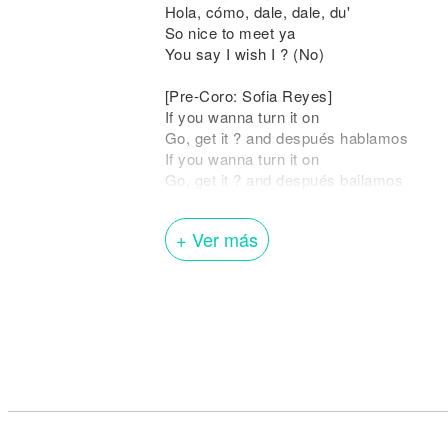
Hola, cómo, dale, dale, du'
So nice to meet ya
You say I wish I ? (No)
[Pre-Coro: Sofia Reyes]
If you wanna turn it on
Go, get it ? and después hablamos
If you wanna turn it on
Go, get it ? and después bailamos
[Coro: Sofia Reyes]
+ Ver más
Oh, un, dos, tres
Un, dos, tres
Si te doy un beso ya estás a mis pies
Dime un, dos, tres
Un, dos, tres
La la la la la
[Verso 2: Jason Derulo]
Baby just hush the talkin'
And let my lovin' ?