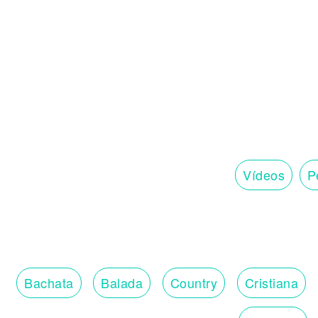
Si te doy un beso ya estás a mis pies
Dime un, dos, tres
Un, dos, tres
La la la la la
[Outro: Sofia Reyes + Jason Derulo]
La la la la la
Un, dos, tres
Un, dos, tres
Un, dos, tres
Imma make you a freak, uh
Un, dos, tres
Vídeos
Pe
Un, dos, tres.
Bachata
Balada
Country
Cristiana