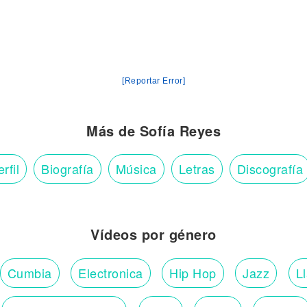
[Reportar Error]
Más de Sofía Reyes
rfil
Biografía
Música
Letras
Discografía
Vídeos por género
Cumbia
Electronica
Hip Hop
Jazz
L