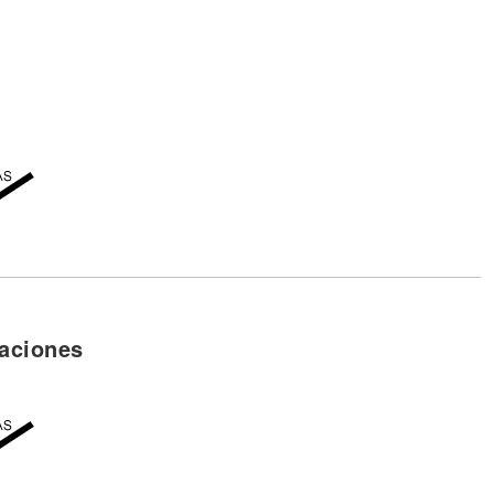
timarte
, mi obra de arte
ce
a llevarte
nte
rrarte
ante
arte
aciones