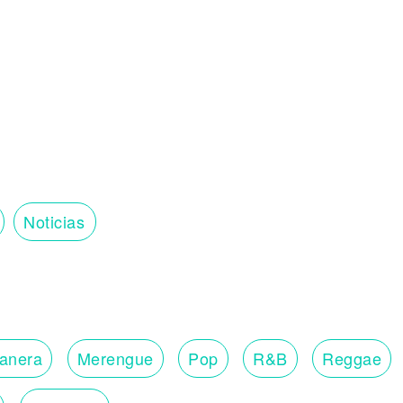
Noticias
lanera
Merengue
Pop
R&B
Reggae