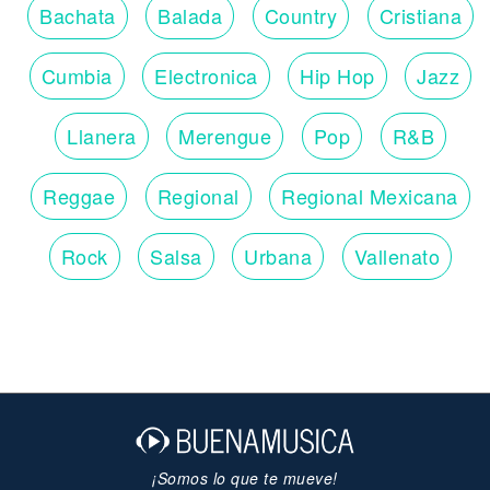
Bachata
Balada
Country
Cristiana
Cumbia
Electronica
Hip Hop
Jazz
Llanera
Merengue
Pop
R&B
Reggae
Regional
Regional Mexicana
Rock
Salsa
Urbana
Vallenato
¡Somos lo que te mueve!