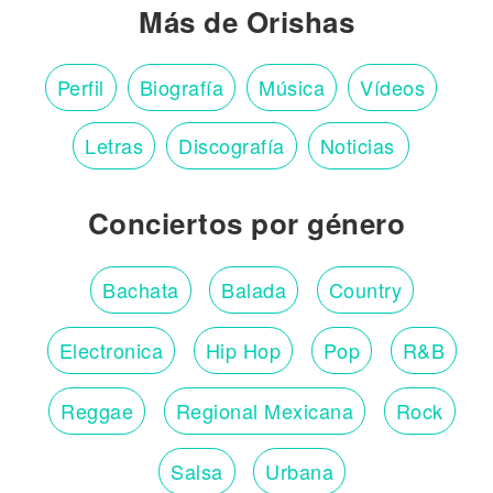
Más de Orishas
Perfil
Biografía
Música
Vídeos
Letras
Discografía
Noticias
Conciertos por género
Bachata
Balada
Country
Electronica
Hip Hop
Pop
R&B
Reggae
Regional Mexicana
Rock
Salsa
Urbana