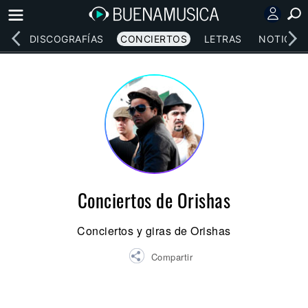
EOS
DISCOGRAFÍAS
CONCIERTOS
LETRAS
NOTICIAS
Conciertos de Orishas
Conciertos y giras de Orishas
Compartir