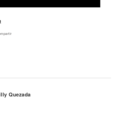
o
mpartir
illy Quezada