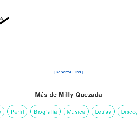
[Reportar Error]
Más de Milly Quezada
s
Perfil
Biografía
Música
Letras
Disco