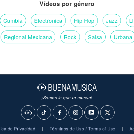
Vídeos por género
Cumbia
Electronica
Hip Hop
Jazz
L
Regional Mexicana
Rock
Salsa
Urbana
¡Somos lo que te mueve!
|
|
ítica de Privacidad
Términos de Uso / Terms of Use
Ag