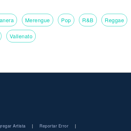
lanera
Merengue
Pop
R&B
Reggae
Vallenato
|
|
regar Artista
Reportar Error