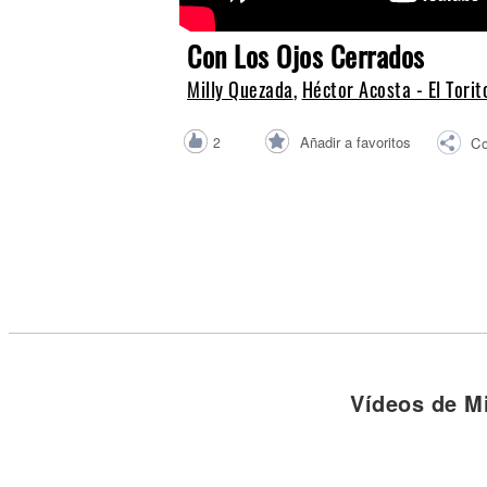
Noticias
Con Los Ojos Cerrados
Milly Quezada
,
Héctor Acosta - El Torit
Añadir a favoritos
2
Co
Vídeos de M