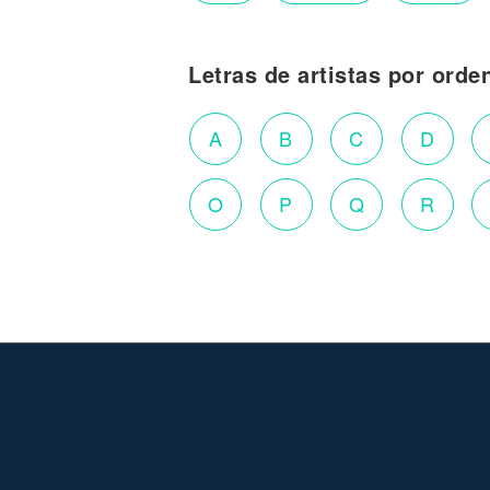
Letras de artistas por orde
A
B
C
D
O
P
Q
R