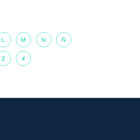
L
M
N
Ñ
Z
#