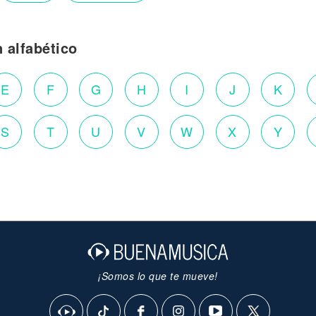
n alfabético
E
F
G
H
I
J
K
S
T
U
V
W
X
Y
¡Somos lo que te mueve!