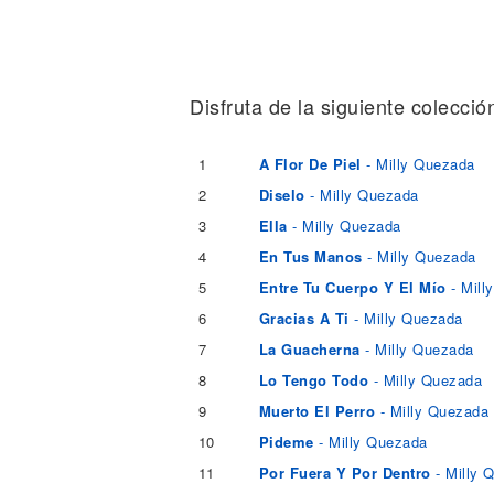
Noticias
Disfruta de la siguiente colecció
1
A Flor De Piel
- Milly Quezada
2
Diselo
- Milly Quezada
3
Ella
- Milly Quezada
4
En Tus Manos
- Milly Quezada
5
Entre Tu Cuerpo Y El Mío
- Mill
6
Gracias A Ti
- Milly Quezada
7
La Guacherna
- Milly Quezada
8
Lo Tengo Todo
- Milly Quezada
9
Muerto El Perro
- Milly Quezada
10
Pideme
- Milly Quezada
11
Por Fuera Y Por Dentro
- Milly 