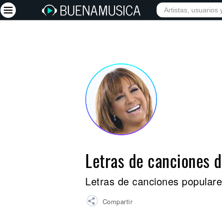
INICIO
ARTISTAS
Iniciar sesión
Registrarse
Inicio
Artistas
Red Social
Música
Letras de canciones 
Vídeos
Discografías
Letras de canciones popular
Letras
Compartir
Conciertos