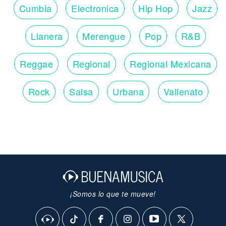
Cumbia
Electronica
Hip Hop
Jazz
Llanera
Merengue
Pop
R&B
Reggae
Regional
Regional Mexicana
Rock
Salsa
Urbana
Vallenato
¡Somos lo que te mueve!