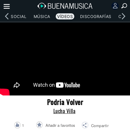
RED SOCIAL
MÚSICA
VÍDEOS
DISCOGRAFÍAS
CONC
Podria Volver
Lucha Villa
Añadir a favoritos
1
Compartir