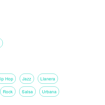
ip Hop
Jazz
Llanera
Rock
Salsa
Urbana