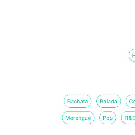
P
Bachata
Balada
Co
Merengue
Pop
R&