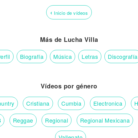
‹
Inicio de vídeos
Más de Lucha Villa
erfil
Biografía
Música
Letras
Discografía
Vídeos por género
untry
Cristiana
Cumbia
Electronica
H
B
Reggae
Regional
Regional Mexicana
Vallenato