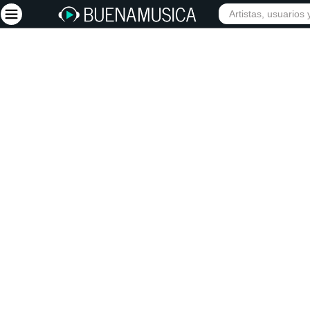
Iniciar sesión
Registrarse
Inicio
Artistas
Red Social
Música
Vídeos
Discografías
Letras
Conciertos