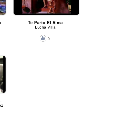
a
Te Parto El Alma
Lucha Villa
9
La Enorme Distancia
ez