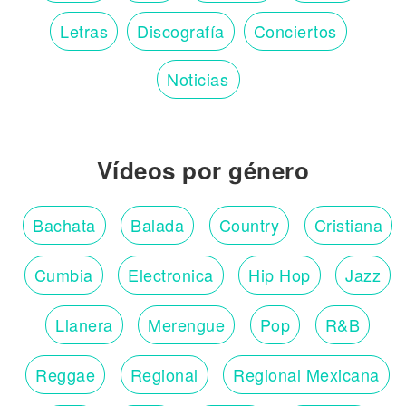
Letras
Discografía
Conciertos
Noticias
Vídeos por género
Bachata
Balada
Country
Cristiana
Cumbia
Electronica
Hip Hop
Jazz
Llanera
Merengue
Pop
R&B
Reggae
Regional
Regional Mexicana