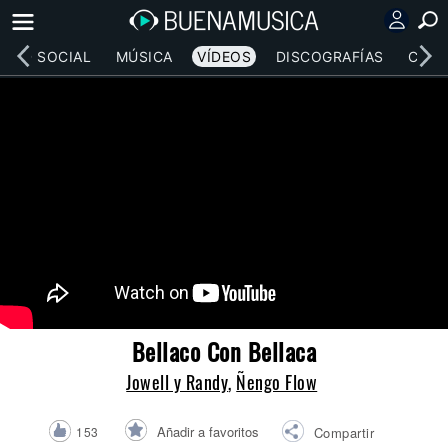
RED SOCIAL
MÚSICA
VÍDEOS
DISCOGRAFÍAS
CONC
Bellaco Con Bellaca
Jowell y Randy
,
Ñengo Flow
Añadir a favoritos
153
Compartir