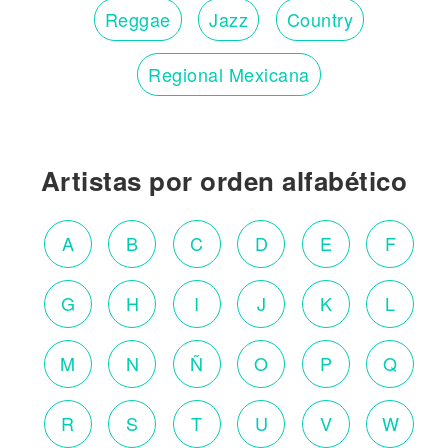
Reggae
Jazz
Country
Regional Mexicana
Artistas por orden alfabético
A
B
C
D
E
F
G
H
I
J
K
L
M
N
Ñ
O
P
Q
R
S
T
U
V
W