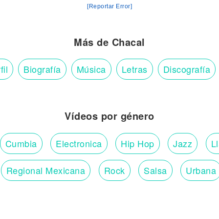
[Reportar Error]
Más de Chacal
fil
Biografía
Música
Letras
Discografía
Vídeos por género
Cumbia
Electronica
Hip Hop
Jazz
L
Regional Mexicana
Rock
Salsa
Urbana