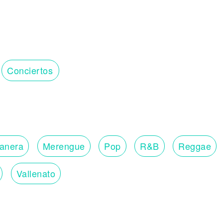
Conciertos
lanera
Merengue
Pop
R&B
Reggae
Vallenato