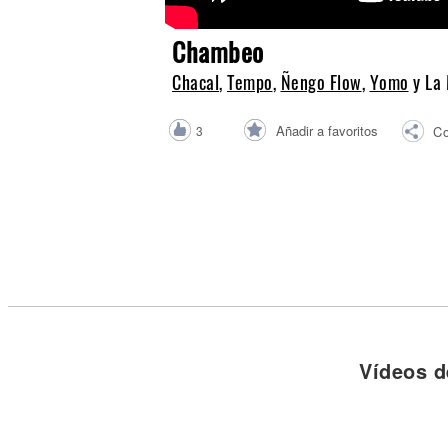
Noticias
Chambeo
Chacal
,
Tempo
,
Ñengo Flow
,
Yomo
y La
Añadir a favoritos
3
Co
Vídeos d