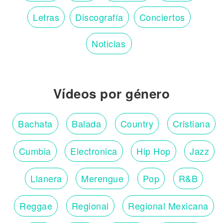
Letras
Discografía
Conciertos
Noticias
Vídeos por género
Bachata
Balada
Country
Cristiana
Cumbia
Electronica
Hip Hop
Jazz
Llanera
Merengue
Pop
R&B
Reggae
Regional
Regional Mexicana