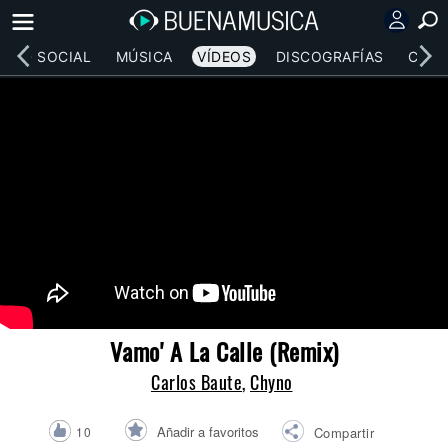
RED SOCIAL
MÚSICA
VÍDEOS
DISCOGRAFÍAS
CONC
Vamo' A La Calle (Remix)
Carlos Baute
,
Chyno
Añadir a favoritos
10
Compartir