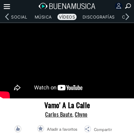
RED SOCIAL
MÚSICA
VÍDEOS
DISCOGRAFÍAS
CONC
Vamo' A La Calle
Carlos Baute
,
Chyno
Añadir a favoritos
Compartir