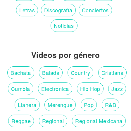
Letras
Discografía
Conciertos
Noticias
Vídeos por género
Bachata
Balada
Country
Cristiana
Cumbia
Electronica
Hip Hop
Jazz
Llanera
Merengue
Pop
R&B
Reggae
Regional
Regional Mexicana