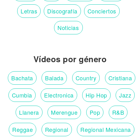
Letras
Discografía
Conciertos
Noticias
Vídeos por género
Bachata
Balada
Country
Cristiana
Cumbia
Electronica
Hip Hop
Jazz
Llanera
Merengue
Pop
R&B
Reggae
Regional
Regional Mexicana