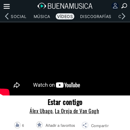
RED SOCIAL
MÚSICA
VÍDEOS
DISCOGRAFÍAS
CONC
Estar contigo
Álex Ubago
,
La Oreja de Van Gogh
Añadir a favoritos
6
Compartir