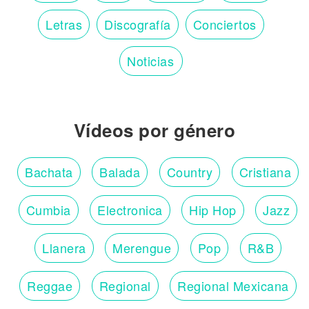
Letras
Discografía
Conciertos
Noticias
Vídeos por género
Bachata
Balada
Country
Cristiana
Cumbia
Electronica
Hip Hop
Jazz
Llanera
Merengue
Pop
R&B
Reggae
Regional
Regional Mexicana