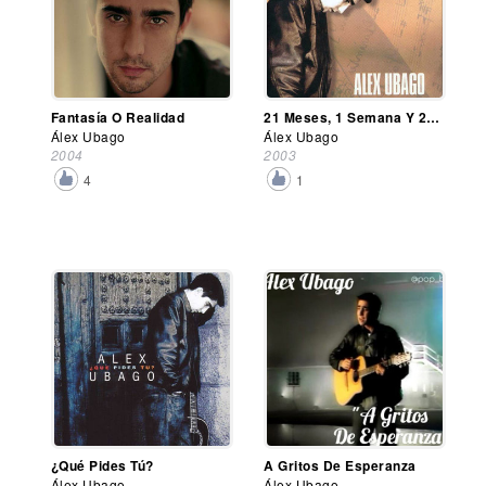
Fantasía O Realidad
21 Meses, 1 Semana Y 2 Días
Álex Ubago
Álex Ubago
2004
2003
4
1
¿Qué Pides Tú?
A Gritos De Esperanza
Álex Ubago
Álex Ubago