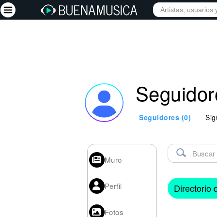
Iniciar sesión
Registrarse
Seguidor
Inicio
Artistas
Seguidores
(0)
Sig
Red Social
Música
Vídeos
Muro
Discografías
Perfil
Directorio
Letras
Conciertos
Fotos