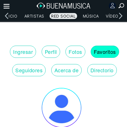
INICIO
ARTISTAS
RED SOCIAL
MÚSICA
VÍDEOS
Ingresar
Perfil
Fotos
Favoritos
Seguidores
Acerca de
Directorio