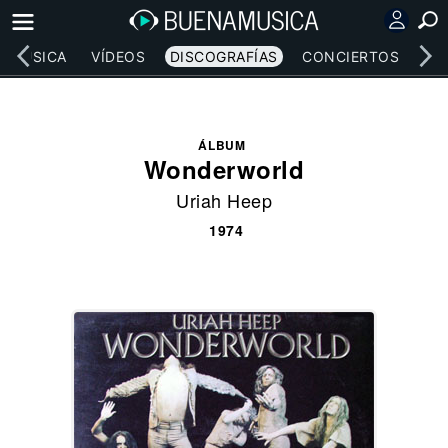
MÚSICA
VÍDEOS
DISCOGRAFÍAS
CONCIERTOS
LE
ÁLBUM
Wonderworld
Uriah Heep
1974