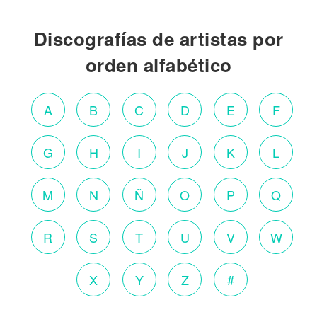
Discografías de artistas por
orden alfabético
A
B
C
D
E
F
G
H
I
J
K
L
M
N
Ñ
O
P
Q
R
S
T
U
V
W
X
Y
Z
#