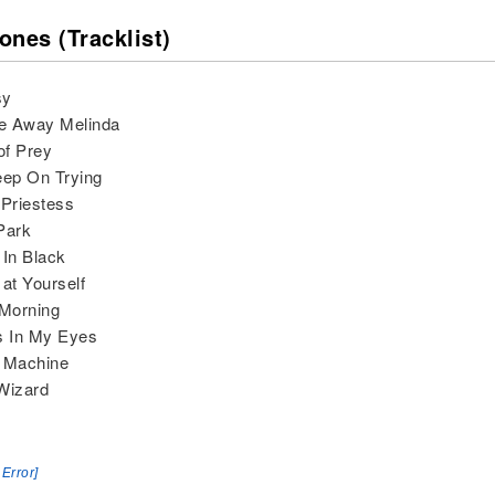
ones (Tracklist)
sy
e Away Melinda
of Prey
Keep On Trying
 Priestess
Park
 In Black
 at Yourself
 Morning
s In My Eyes
e Machine
Wizard
 Error]