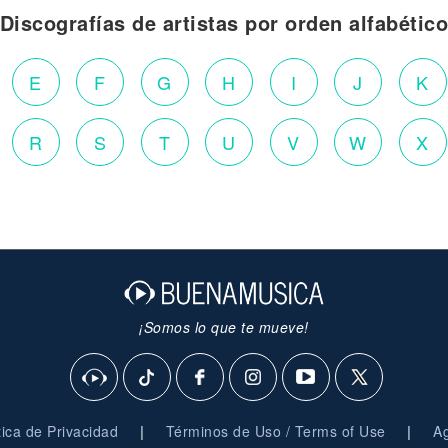
Discografías de artistas por orden alfabétic
E
F
G
H
I
J
K
R
S
T
U
V
W
X
¡Somos lo que te mueve!
|
|
ítica de Privacidad
Términos de Uso / Terms of Use
Ag