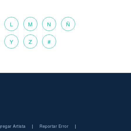
o
L
M
N
Ñ
Y
Z
#
|
|
regar Artista
Reportar Error