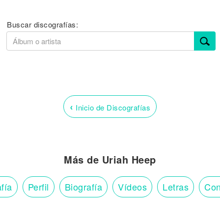
Buscar discografías:
‹
Inicio de Discografías
Más de Uriah Heep
fía
Perfil
Biografía
Vídeos
Letras
Con