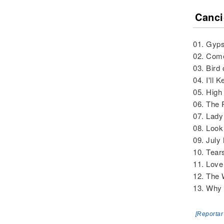
Canci
01. Gyp
02. Com
03. Bird 
04. I'll 
05. High
06. The 
07. Lady
08. Look
09. July
10. Tear
11. Lov
12. The 
13. Why
[Reportar