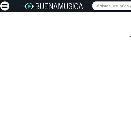
INIC
Iniciar sesión
Registrarse
Inicio
Artistas
Red Social
Música
Vídeos
Discografías
Letras
Conciertos