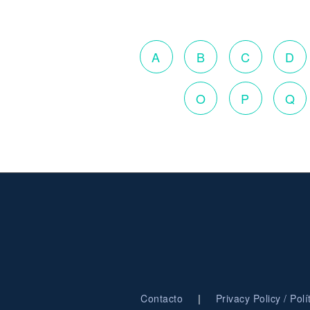
A
B
C
D
O
P
Q
|
Contacto
Privacy Policy / Pol