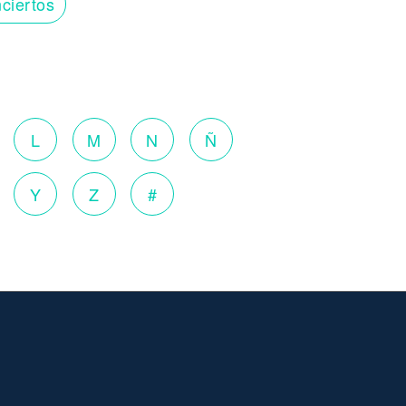
ciertos
o
L
M
N
Ñ
Y
Z
#