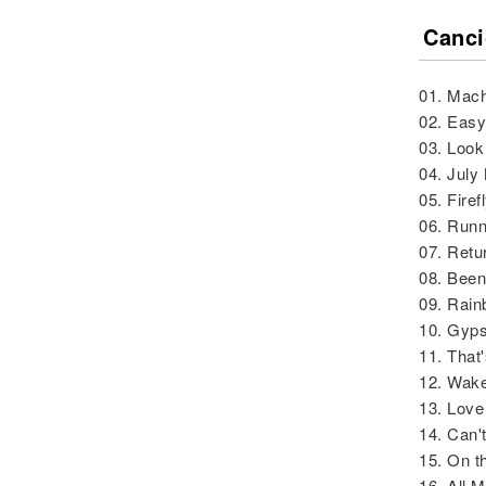
Canci
01. Mac
02. Easy 
03. Look
04. July
05. Firef
06. Runni
07. Retu
08. Bee
09. Rai
10. Gyp
11. That'
12. Wake
13. Love
14. Can
15. On 
16. All M