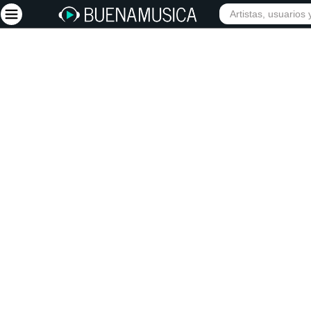
INIC
Iniciar sesión
Registrarse
Inicio
Artistas
Red Social
Música
Vídeos
Discografías
Letras
Conciertos