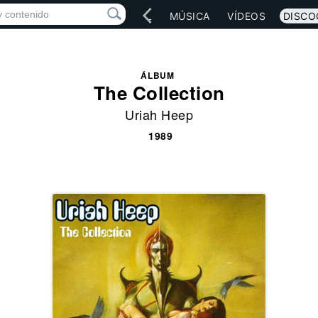
IO
ARTISTAS
RED SOCIAL
MÚSICA
VÍDEOS
DISCO
ÁLBUM
The Collection
Uriah Heep
1989