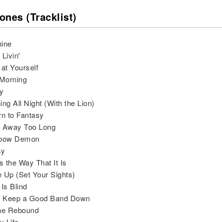
ones (Tracklist)
hine
Livin'
 at Yourself
 Morning
ly
ng All Night (With the Lion)
rn to Fantasy
n Away Too Long
nbow Demon
sy
s the Way That It Is
 Up (Set Your Sights)
 Is Blind
't Keep a Good Band Down
the Rebound
y Life