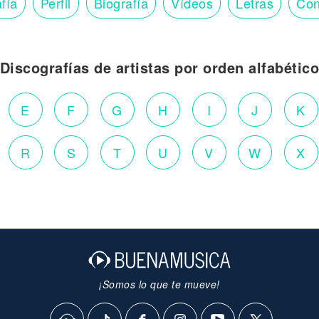
fía
Perfil
Biografía
Vídeos
Letras
Con
Discografías de artistas por orden alfabétic
E
F
G
H
I
J
K
R
S
T
U
V
W
X
¡Somos lo que te mueve!