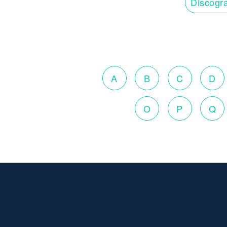
Discogra
A
B
C
D
O
P
Q