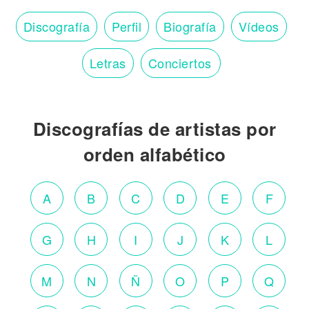
Discografía
Perfil
Biografía
Vídeos
Letras
Conciertos
Discografías de artistas por
orden alfabético
A
B
C
D
E
F
G
H
I
J
K
L
M
N
Ñ
O
P
Q