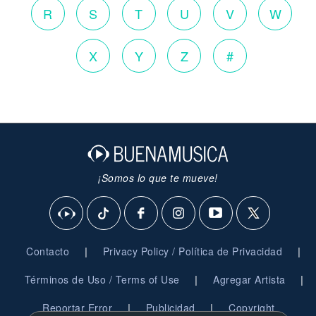
R
S
T
U
V
W
X
Y
Z
#
¡Somos lo que te mueve!
|
|
Contacto
Privacy Policy / Política de Privacidad
|
|
Términos de Uso / Terms of Use
Agregar Artista
|
|
Reportar Error
Publicidad
Copyright