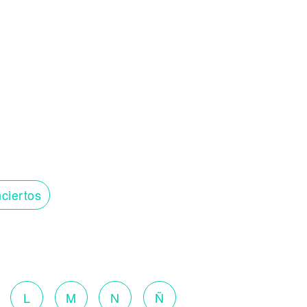
ciertos
o
L
M
N
Ñ