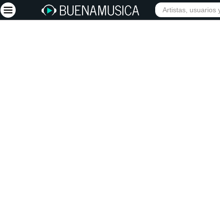
INIC
Iniciar sesión
Registrarse
Inicio
Artistas
Red Social
Música
Vídeos
Discografías
Letras
Conciertos