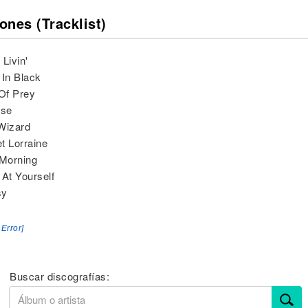
ones (Tracklist)
Livin'
 In Black
 Of Prey
ise
Wizard
t Lorraine
 Morning
 At Yourself
sy
 Error]
Buscar discografías: