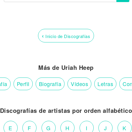
‹
Inicio de Discografías
Más de Uriah Heep
fía
Perfil
Biografía
Vídeos
Letras
Con
Discografías de artistas por orden alfabétic
E
F
G
H
I
J
K