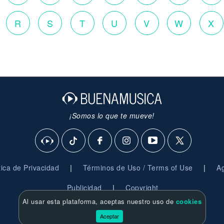
R
S
T
U
V
W
X
¡Somos lo que te mueve!
|
|
ítica de Privacidad
Términos de Uso / Terms of Use
Ag
|
Publicidad
Copyright
Al usar esta plataforma, aceptas nuestro uso de
cookies
© 2026 BuenaMusica.com - Derechos Reservados
Aceptar