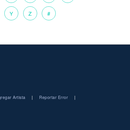
Y
Z
#
|
|
regar Artista
Reportar Error