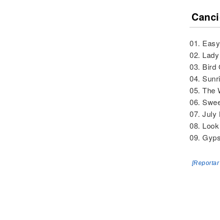
Canci
01. Easy 
02. Lady
03. Bird
04. Sunr
05. The 
06. Swee
07. July
08. Look
09. Gyp
[Reportar