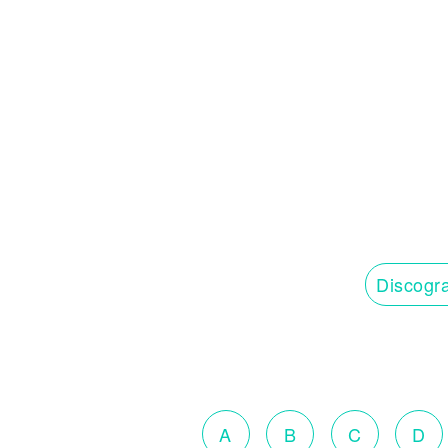
Discogra
A
B
C
D