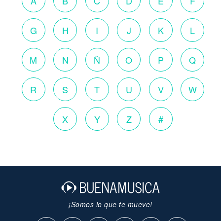
A
B
C
D
E
F
G
H
I
J
K
L
M
N
Ñ
O
P
Q
R
S
T
U
V
W
X
Y
Z
#
¡Somos lo que te mueve!