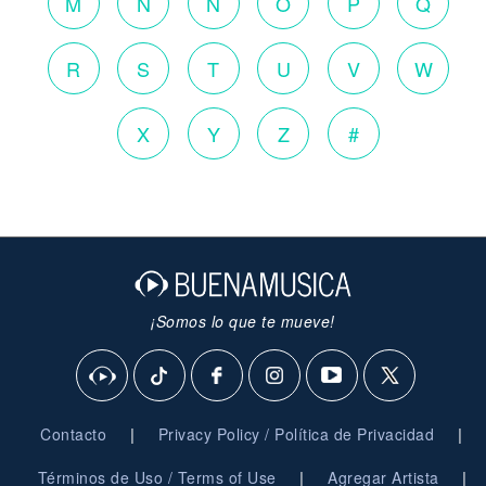
M
N
Ñ
O
P
Q
R
S
T
U
V
W
X
Y
Z
#
¡Somos lo que te mueve!
|
|
Contacto
Privacy Policy / Política de Privacidad
|
|
Términos de Uso / Terms of Use
Agregar Artista