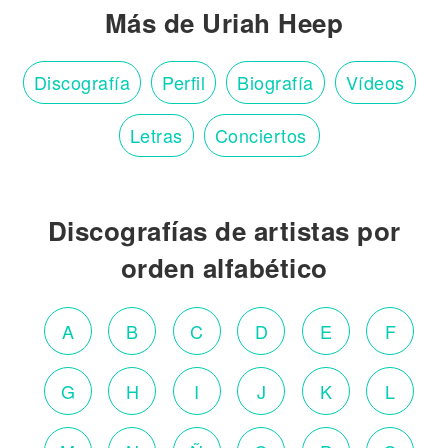
Más de Uriah Heep
Discografía
Perfil
Biografía
Vídeos
Letras
Conciertos
Discografías de artistas por
orden alfabético
A
B
C
D
E
F
G
H
I
J
K
L