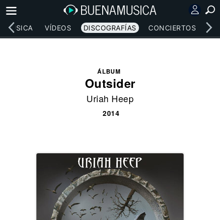
MÚSICA
VÍDEOS
DISCOGRAFÍAS
CONCIERTOS
LE
ÁLBUM
Outsider
Uriah Heep
2014