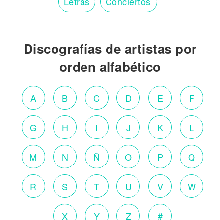
Letras
Conciertos
Discografías de artistas por
orden alfabético
A
B
C
D
E
F
G
H
I
J
K
L
M
N
Ñ
O
P
Q
R
S
T
U
V
W
X
Y
Z
#