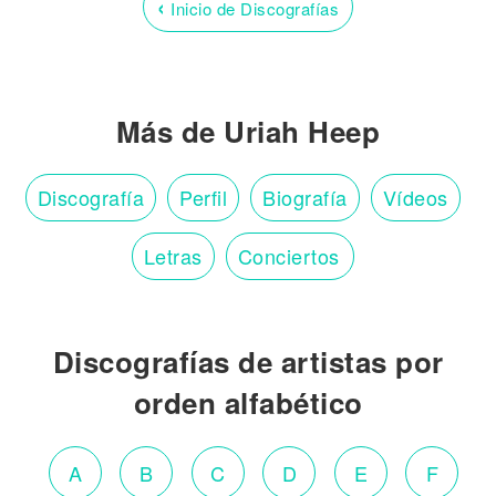
‹
Inicio de Discografías
Más de Uriah Heep
Discografía
Perfil
Biografía
Vídeos
Letras
Conciertos
Discografías de artistas por
orden alfabético
A
B
C
D
E
F