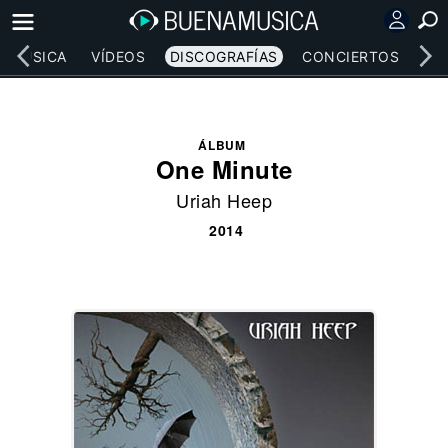
MÚSICA
VÍDEOS
DISCOGRAFÍAS
CONCIERTOS
LE
ÁLBUM
One Minute
Uriah Heep
2014