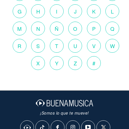
G
H
I
J
K
L
M
N
Ñ
O
P
Q
R
S
T
U
V
W
X
Y
Z
#
¡Somos lo que te mueve!