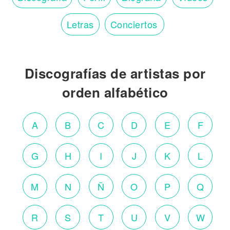
Letras
Conciertos
Discografías de artistas por
orden alfabético
A
B
C
D
E
F
G
H
I
J
K
L
M
N
Ñ
O
P
Q
R
S
T
U
V
W