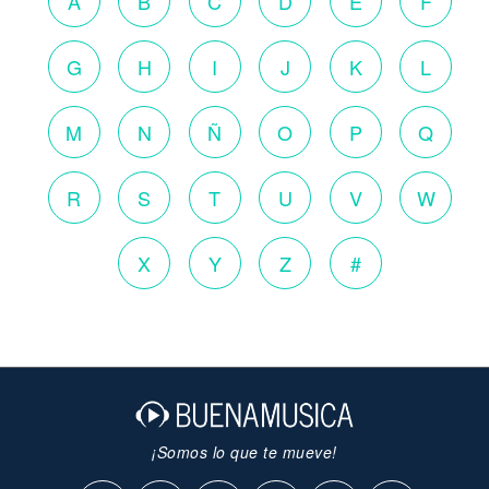
A
B
C
D
E
F
G
H
I
J
K
L
M
N
Ñ
O
P
Q
R
S
T
U
V
W
X
Y
Z
#
¡Somos lo que te mueve!