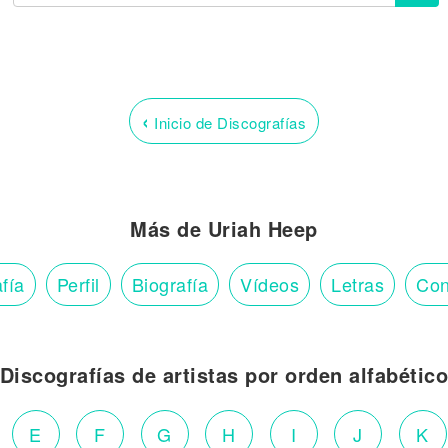
‹
Inicio de Discografías
Más de Uriah Heep
fía
Perfil
Biografía
Vídeos
Letras
Con
Discografías de artistas por orden alfabétic
E
F
G
H
I
J
K