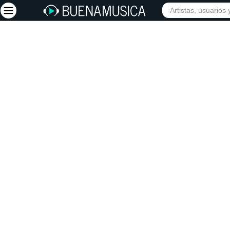
INIC
Iniciar sesión
Registrarse
Inicio
Artistas
Red Social
Música
Vídeos
Discografías
Letras
Conciertos