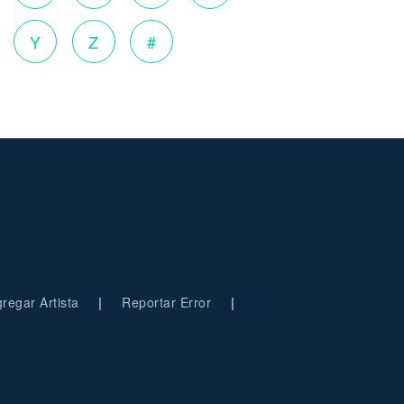
Y
Z
#
|
|
regar Artista
Reportar Error