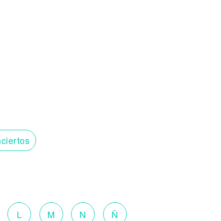
ciertos
o
L
M
N
Ñ