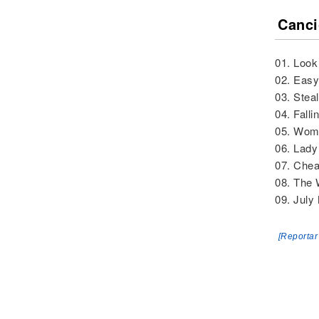
Canci
01. Look
02. Easy 
03. Stea
04. Fall
05. Woma
06. Lady
07. Chea
08. The 
09. July
[Reportar