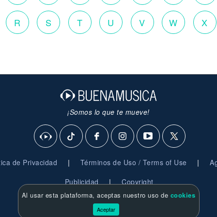
R
S
T
U
V
W
X
¡Somos lo que te mueve!
|
|
ítica de Privacidad
Términos de Uso / Terms of Use
Ag
|
Publicidad
Copyright
Al usar esta plataforma, aceptas nuestro uso de
cookies
© 2026 BuenaMusica.com - Derechos Reservados
Aceptar