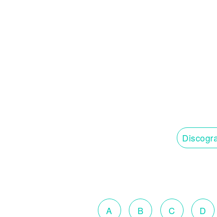
Discogra
A
B
C
D