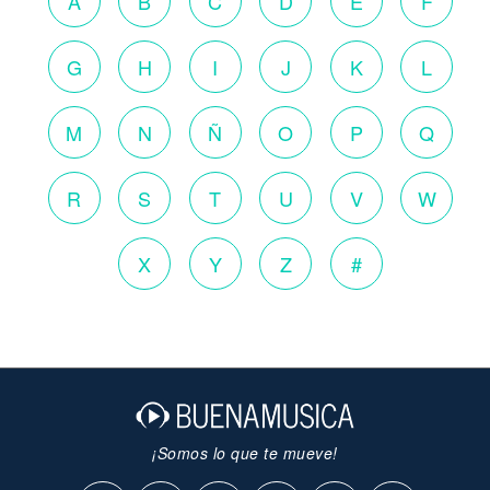
A
B
C
D
E
F
G
H
I
J
K
L
M
N
Ñ
O
P
Q
R
S
T
U
V
W
X
Y
Z
#
¡Somos lo que te mueve!