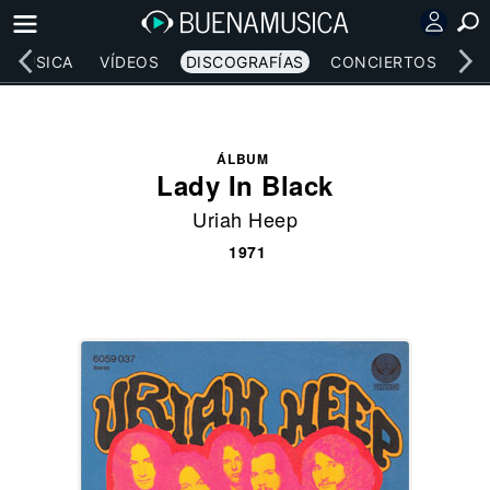
MÚSICA
VÍDEOS
DISCOGRAFÍAS
CONCIERTOS
LE
ÁLBUM
Lady In Black
Uriah Heep
1971