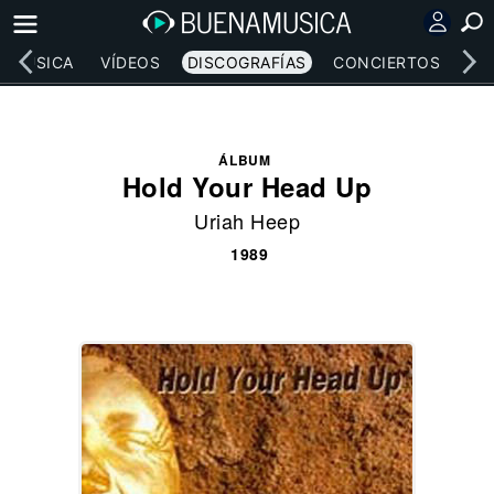
MÚSICA
VÍDEOS
DISCOGRAFÍAS
CONCIERTOS
LE
ÁLBUM
Hold Your Head Up
Uriah Heep
1989