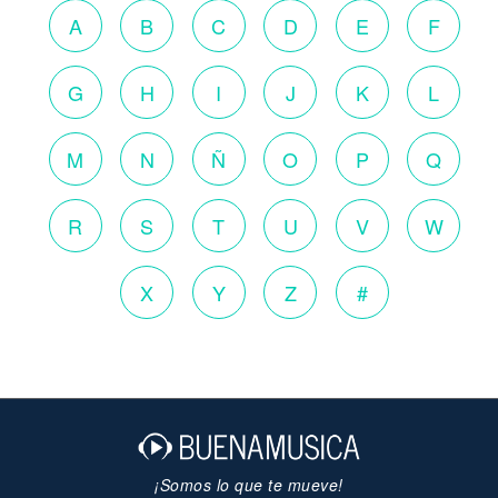
A
B
C
D
E
F
G
H
I
J
K
L
M
N
Ñ
O
P
Q
R
S
T
U
V
W
X
Y
Z
#
¡Somos lo que te mueve!