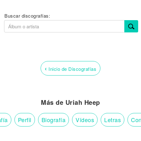
Buscar discografías:
‹
Inicio de Discografías
Más de Uriah Heep
fía
Perfil
Biografía
Vídeos
Letras
Con