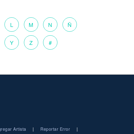
o
L
M
N
Ñ
Y
Z
#
|
|
regar Artista
Reportar Error