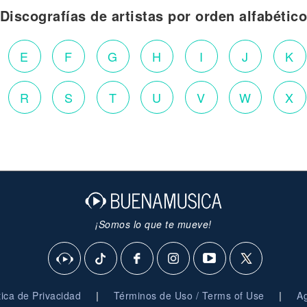
Discografías de artistas por orden alfabétic
E
F
G
H
I
J
K
R
S
T
U
V
W
X
¡Somos lo que te mueve!
|
|
ítica de Privacidad
Términos de Uso / Terms of Use
Ag