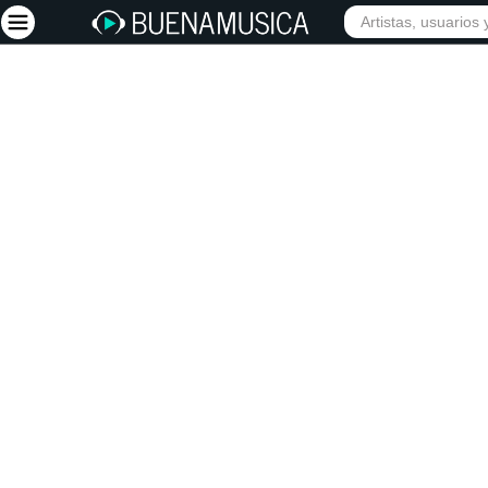
INIC
Iniciar sesión
Registrarse
Inicio
Artistas
Red Social
Música
Vídeos
Discografías
Letras
Conciertos