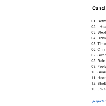
Canci
01. Betw
02. I He
03. Steal
04. Univ
05. Time
06. Only
07. Swee
08. Rain 
09. Feels
10. Sunr
11. Hear
12. Shel
13. Love 
[Reportar