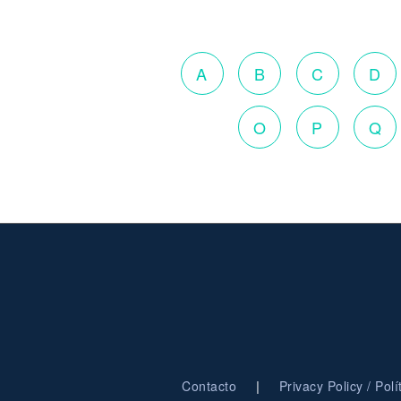
A
B
C
D
O
P
Q
|
Contacto
Privacy Policy / Pol