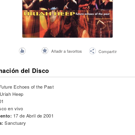
Añadir a favoritos
Compartir
mación del Disco
Future Echoes of the Past
Uriah Heep
01
sco en vivo
ento:
17 de Abril de 2001
a:
Sanctuary