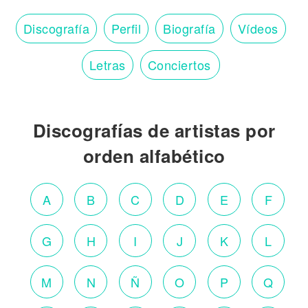
Discografía
Perfil
Biografía
Vídeos
Letras
Conciertos
Discografías de artistas por
orden alfabético
A
B
C
D
E
F
G
H
I
J
K
L
M
N
Ñ
O
P
Q