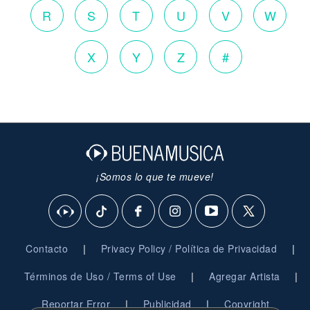
R
S
T
U
V
W
X
Y
Z
#
¡Somos lo que te mueve!
|
|
Contacto
Privacy Policy / Política de Privacidad
|
|
Términos de Uso / Terms of Use
Agregar Artista
|
|
Reportar Error
Publicidad
Copyright