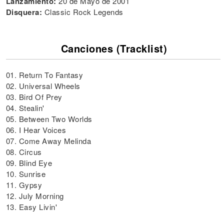
Lanzamiento:
20 de Mayo de 2001
Disquera:
Classic Rock Legends ‎
Canciones (Tracklist)
01. Return To Fantasy
02. Universal Wheels
03. Bird Of Prey
04. Stealin'
05. Between Two Worlds
06. I Hear Voices
07. Come Away Melinda
08. Circus
09. Blind Eye
10. Sunrise
11. Gypsy
12. July Morning
13. Easy Livin'