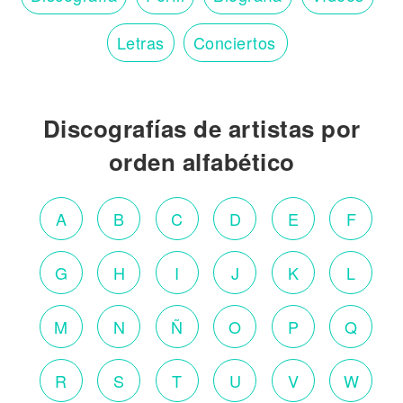
Letras
Conciertos
Discografías de artistas por
orden alfabético
A
B
C
D
E
F
G
H
I
J
K
L
M
N
Ñ
O
P
Q
R
S
T
U
V
W