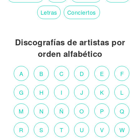
Letras
Conciertos
Discografías de artistas por
orden alfabético
A
B
C
D
E
F
G
H
I
J
K
L
M
N
Ñ
O
P
Q
R
S
T
U
V
W