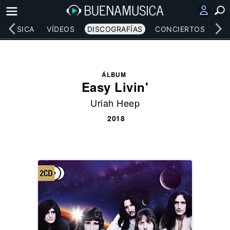
MÚSICA
VÍDEOS
DISCOGRAFÍAS
CONCIERTOS
LE
ÁLBUM
Easy Livin'
Uriah Heep
2018