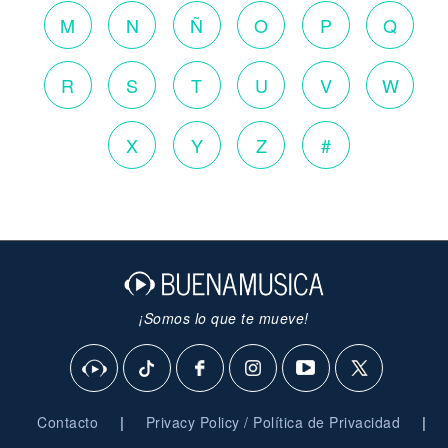
M
N
Ñ
O
P
Q
R
S
T
U
V
W
X
Y
Z
#
¡Somos lo que te mueve!
|
|
Contacto
Privacy Policy / Política de Privacidad