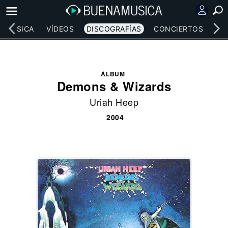
MÚSICA
VÍDEOS
DISCOGRAFÍAS
CONCIERTOS
LE
ÁLBUM
Demons & Wizards
Uriah Heep
2004