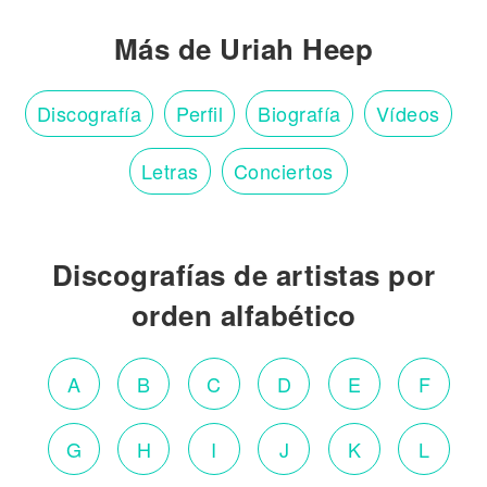
Más de Uriah Heep
Discografía
Perfil
Biografía
Vídeos
Letras
Conciertos
Discografías de artistas por
orden alfabético
A
B
C
D
E
F
G
H
I
J
K
L