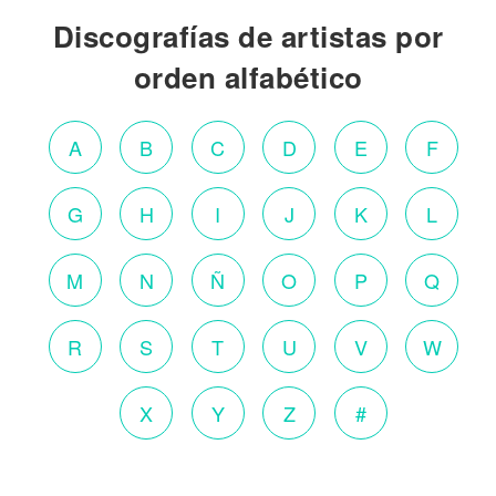
Discografías de artistas por
orden alfabético
A
B
C
D
E
F
G
H
I
J
K
L
M
N
Ñ
O
P
Q
R
S
T
U
V
W
X
Y
Z
#