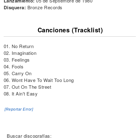
Lanzamiento:
05 de Septiembre de 1980
Disquera:
Bronze Records
Canciones (Tracklist)
01. No Return
02. Imagination
03. Feelings
04. Fools
05. Carry On
06. Wont Have To Wait Too Long
07. Out On The Street
08. It Ain't Easy
[Reportar Error]
Buscar discografías: