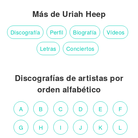
Más de Uriah Heep
Discografía
Perfil
Biografía
Vídeos
Letras
Conciertos
Discografías de artistas por
orden alfabético
A
B
C
D
E
F
G
H
I
J
K
L