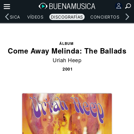
MÚSICA
VÍDEOS
DISCOGRAFÍAS
CONCIERTOS
LE
ÁLBUM
Come Away Melinda: The Ballads
Uriah Heep
2001