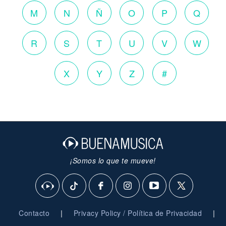
M
N
Ñ
O
P
Q
R
S
T
U
V
W
X
Y
Z
#
¡Somos lo que te mueve!
|
|
Contacto
Privacy Policy / Política de Privacidad