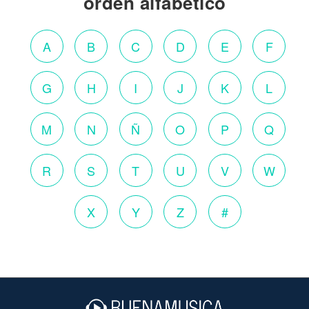
orden alfabético
A
B
C
D
E
F
G
H
I
J
K
L
M
N
Ñ
O
P
Q
R
S
T
U
V
W
X
Y
Z
#