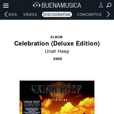
MÚSICA
VÍDEOS
DISCOGRAFÍAS
CONCIERTOS
LE
ÁLBUM
Celebration (Deluxe Edition)
Uriah Heep
2009