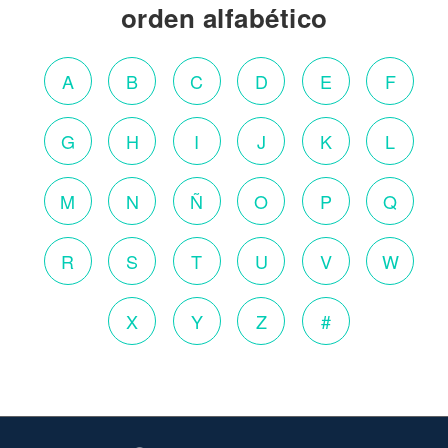
orden alfabético
A
B
C
D
E
F
G
H
I
J
K
L
M
N
Ñ
O
P
Q
R
S
T
U
V
W
X
Y
Z
#