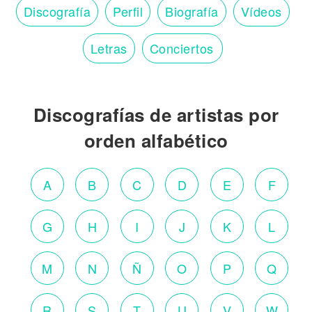
Discografía
Perfil
Biografía
Vídeos
Letras
Conciertos
Discografías de artistas por
orden alfabético
A
B
C
D
E
F
G
H
I
J
K
L
M
N
Ñ
O
P
Q
R
S
T
U
V
W