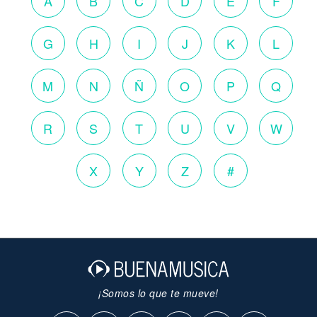
A
B
C
D
E
F
G
H
I
J
K
L
M
N
Ñ
O
P
Q
R
S
T
U
V
W
X
Y
Z
#
¡Somos lo que te mueve!