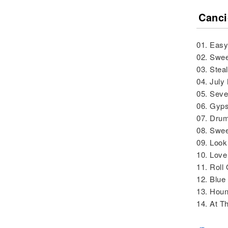
Canci
01. Easy 
02. Swee
03. Steal
04. July
05. Seve
06. Gyp
07. Dru
08. Swe
09. Look
10. Lov
11. Roll
12. Blu
13. Hou
14. At T