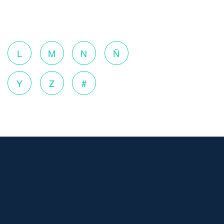
o
L
M
N
Ñ
Y
Z
#