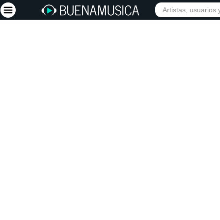
INIC
Iniciar sesión
Registrarse
Inicio
Artistas
Red Social
Música
Vídeos
Discografías
Letras
Conciertos