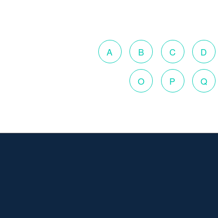
A
B
C
D
O
P
Q