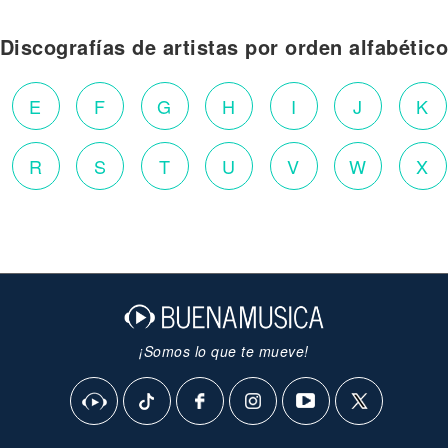
Discografías de artistas por orden alfabétic
E
F
G
H
I
J
K
R
S
T
U
V
W
X
¡Somos lo que te mueve!