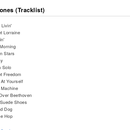
ones (Tracklist)
Livin'
t Lorraine
in'
 Morning
n Stars
sy
m Solo
et Freedom
 At Yourself
e Machine
 Over Beethoven
e Suede Shoes
nd Dog
he Hop