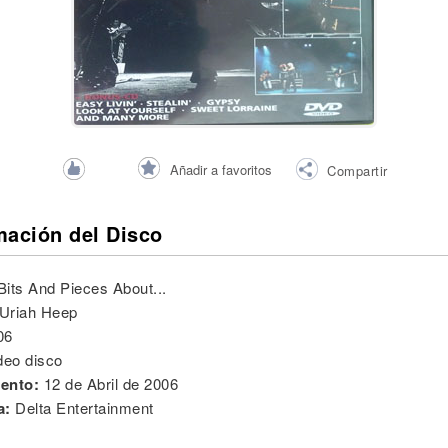
Añadir a favoritos
Compartir
mación del Disco
Bits And Pieces About...
Uriah Heep
06
deo disco
ento:
12 de Abril de 2006
a:
Delta Entertainment ‎